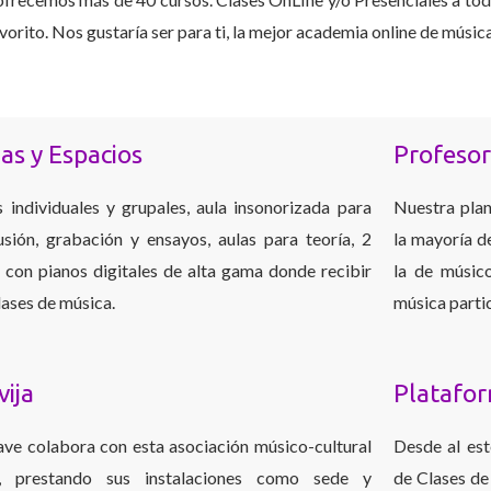
orito. Nos gustaría ser para ti, la mejor academia online de música
as y Espacios
Profeso
s individuales y grupales, aula insonorizada para
Nuestra plan
usión, grabación y ensayos, aulas para teoría, 2
la mayoría d
s con pianos digitales de alta gama donde recibir
la de músic
lases de música.
música partic
vija
Platafo
ave colabora con esta asociación músico-cultural
Desde al es
l, prestando sus instalaciones como sede y
de Clases de