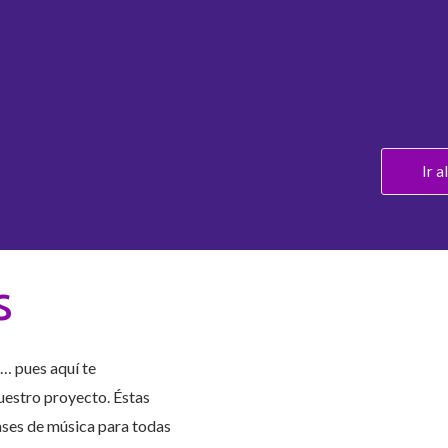
Ir a
s
… pues aquí te
uestro proyecto. Éstas
ases de música para todas