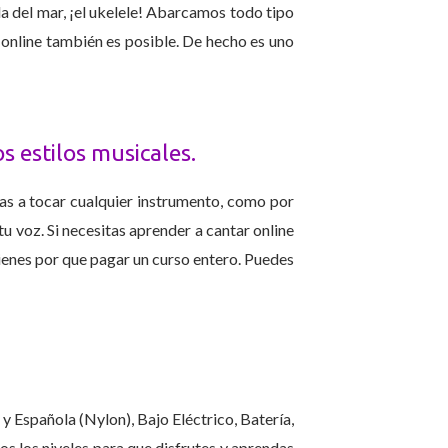
la del mar, ¡el ukelele! Abarcamos todo tipo
ía online también es posible. De hecho es uno
s estilos musicales.
tas a tocar cualquier instrumento, como por
tu voz. Si necesitas aprender a cantar online
tienes por que pagar un curso entero. Puedes
 Española (Nylon), Bajo Eléctrico, Batería,
s los niveles para que disfrutes y aprendas