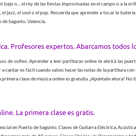
 bajo o… el rey de las fiestas improvisadas en el campo o a la oril
, el jazz, el soul o el pop. Recuerda que aprender a tocar la bater
 de Sagunto. Valencia.
ica. Profesores expertos. Abarcamos todos lo
os de solfeo. Aprender a leer partituras online te abrirá las puer
 a cantar es fácil cuando sabes hacer las notas de la partitura con 
 primera clase de música online es gratuita. ¡Apúntate ahora! No 
ine. La primera clase es gratis.
l en Puerto de Sagunto. Clases de Guitarra Eléctrica, Acústica y
ofrecemos más de 40 cursos. Clases OnLIne y/o Presenciales a todo