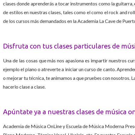
clases donde aprenderás a tocar instrumentos como la guitarra, el
de estilos en nuestras clases, tales como el como el rock and roll
de los cursos más demandados en la Academia La Cave de Puerto
Disfruta con tus clases particulares de mús
Una de las cosas que más nos apasiona es impartir nuestros curs
ejemplo el piano o atreverte a iniciar un curso de canto. Aprender
o mejorar tu técnica, te animamos a que pruebes con nosotros. La
hacerlo clase a clase.
Apúntate ya a nuestras clases de música onl
Academia de Música OnLine y Escuela de Música Moderna Presencia
Piano Moderno, Técnica Vocal, Ukelele, etc. En nuestra Escuela 