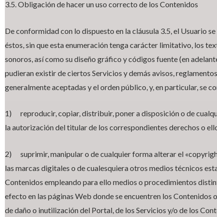
3.5. Obligación de hacer un uso correcto de los Contenidos
De conformidad con lo dispuesto en la cláusula 3.5, el Usuario se
éstos, sin que esta enumeración tenga carácter limitativo, los te
sonoros, así como su diseño gráfico y códigos fuente (en adelante
pudieran existir de ciertos Servicios y demás avisos, reglamento
generalmente aceptadas y el orden público, y, en particular, se
1) reproducir, copiar, distribuir, poner a disposición o de cua
la autorización del titular de los correspondientes derechos o el
2) suprimir, manipular o de cualquier forma alterar el «copyrigh
las marcas digitales o de cualesquiera otros medios técnicos est
Contenidos empleando para ello medios o procedimientos distintos
efecto en las páginas Web donde se encuentren los Contenidos o,
de daño o inutilización del Portal, de los Servicios y/o de los Con