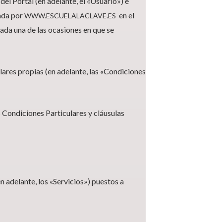
del Portal (en adelante, el «Usuario») e
cada por
en el
WWW.ESCUELALACLAVE.ES
ada una de las ocasiones en que se
ulares propias (en adelante, las «Condiciones
s Condiciones Particulares y cláusulas
en adelante, los «Servicios») puestos a