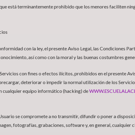
que está terminantemente prohibido que los menores faciliten nin
cios
onformidad con la ley, el presente Aviso Legal, las Condiciones Parti
conocimiento, así como con la moral y las buenas costumbres gene
 Servicios con fines o efectos ilícitos, prohibidos en el presente Avi
brecargar, deteriorar o impedir la normal utilización de los Servicio
 cualquier equipo informático (hacking) de
WWW.ESCUELALACLA
l Usuario se compromete a no transmitir, difundir o poner a disposi
magen, fotografías, grabaciones, software y, en general, cualquier c