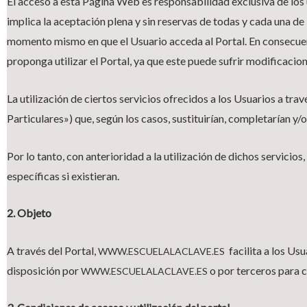
El acceso a esta Página Web es responsabilidad exclusiva de los us
implica la aceptación plena y sin reservas de todas y cada una de 
momento mismo en que el Usuario acceda al Portal. En consecuenc
proponga utilizar el Portal, ya que este puede sufrir modificacion
La utilización de ciertos servicios ofrecidos a los Usuarios a tr
Particulares») que, según los casos, sustituirían, completarían y/
Por lo tanto, con anterioridad a la utilización de dichos servici
específicas si existieran.
2. Objeto
A través del Portal,
facilita a los Usu
WWW.ESCUELALACLAVE.ES
disposición por
o por terceros para 
WWW.ESCUELALACLAVE.ES