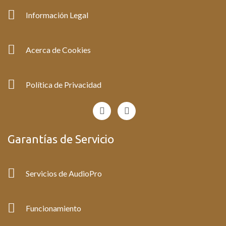
Información Legal
Acerca de Cookies
Política de Privacidad
F
I
a
n
c
s
e
t
Garantías de Servicio
b
a
o
g
o
r
k
a
Servicios de AudioPro
-
m
f
Funcionamiento