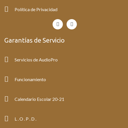
Política de Privacidad
F
I
a
n
c
s
e
t
Garantías de Servicio
b
a
o
g
o
r
k
a
Servicios de AudioPro
-
m
f
Funcionamiento
Calendario Escolar 20-21
L . O . P . D .