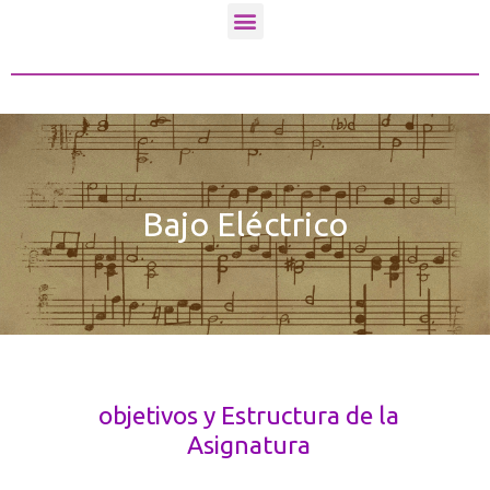
o
g
b
Menú
o
r
e
k
a
m
Bajo Eléctrico
objetivos y Estructura de la
Asignatura