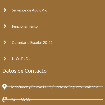
o
r
k
a
Servicios de AudioPro
-
m
f
Funcionamiento
Calendario Escolar 20-21
L . O . P . D .
Datos de Contacto
Menéndez y Pelayo N.19, Puerto de Sagunto - Valencia
96 11 88 001