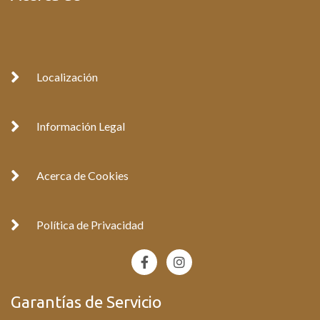
Localización
Información Legal
Acerca de Cookies
Política de Privacidad
F
I
a
n
c
s
e
t
Garantías de Servicio
b
a
o
g