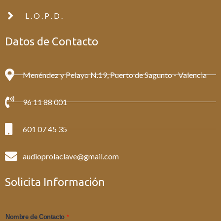
L . O . P . D .
Datos de Contacto
Menéndez y Pelayo N.19, Puerto de Sagunto - Valencia
96 11 88 001
601 07 45 35
audioprolaclave@gmail.com
Solicita Información
*
Nombre de Contacto