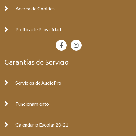
Acerca de Cookies
Política de Privacidad
F
I
a
n
c
s
e
t
Garantías de Servicio
b
a
o
g
o
r
k
a
Servicios de AudioPro
-
m
f
Funcionamiento
Calendario Escolar 20-21