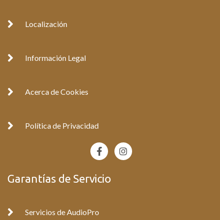
Localización
Información Legal
Acerca de Cookies
Política de Privacidad
F
I
a
n
c
s
e
t
Garantías de Servicio
b
a
o
g
o
r
k
a
Servicios de AudioPro
-
m