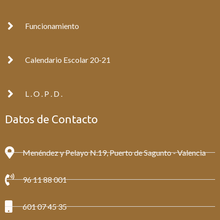
f
Funcionamiento
Calendario Escolar 20-21
L . O . P . D .
Datos de Contacto
Menéndez y Pelayo N.19, Puerto de Sagunto - Valencia
96 11 88 001
601 07 45 35