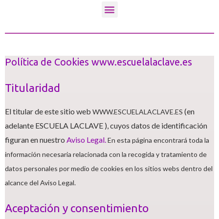
o
g
b
Menú
o
r
e
k
a
m
Política de Cookies www.escuelalaclave.es
Titularidad
El titular de este sitio web
(en
WWW.ESCUELALACLAVE.ES
adelante ESCUELA LACLAVE ), cuyos datos de identificación
figuran en nuestro
Aviso Legal.
En esta página encontrará toda la
información necesaria relacionada con la recogida y tratamiento de
datos personales por medio de cookies en los sitios webs dentro del
alcance del Aviso Legal.
Aceptación y consentimiento