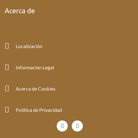
Acerca de
Localización
Información Legal
Acerca de Cookies
Política de Privacidad
F
I
a
n
c
s