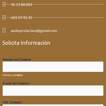
96 11 88 001
601 07 45 35
audioprolaclave@gmail.com
Solicita Información
Nombre de Contacto
*
Nombre y Apellidos
E-mail de Contacto
*
Telf. Contacto
*