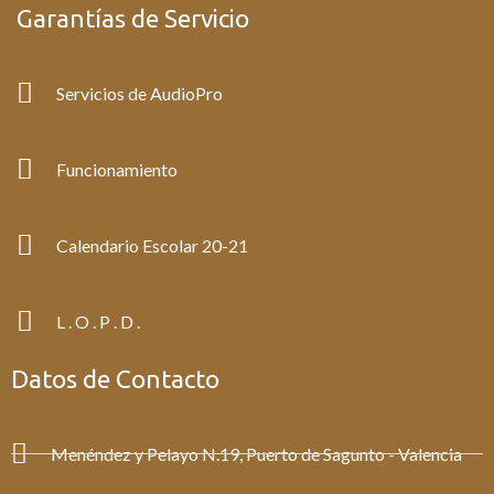
e
t
Garantías de Servicio
b
a
o
g
o
r
k
a
Servicios de AudioPro
-
m
f
Funcionamiento
Calendario Escolar 20-21
L . O . P . D .
Datos de Contacto
Menéndez y Pelayo N.19, Puerto de Sagunto - Valencia