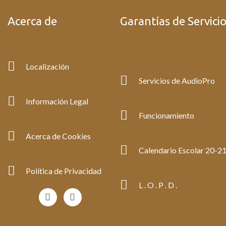
Acerca de
Garantías de Servici
Localización
Servicios de AudioPro
Información Legal
Funcionamiento
Acerca de Cookies
Calendario Escolar 20-2
Política de Privacidad
L . O . P . D .
F
I
a
n
c
s
e
t