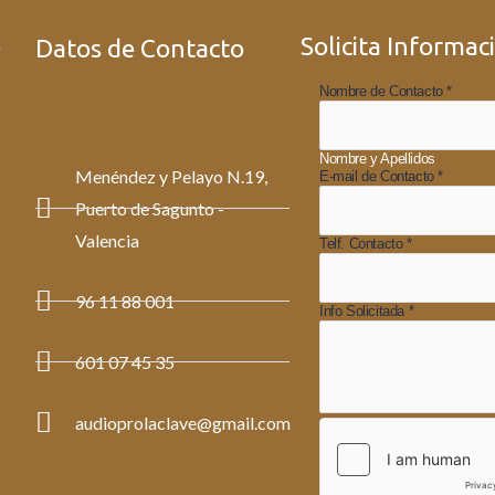
o
Solicita Informac
Datos de Contacto
Nombre de Contacto
*
Nombre y Apellidos
Menéndez y Pelayo N.19,
E-mail de Contacto
*
Puerto de Sagunto -
Valencia
Telf. Contacto
*
96 11 88 001
Info Solicitada
*
1
601 07 45 35
audioprolaclave@gmail.com