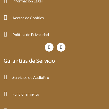
Información Legal
Acerca de Cookies
Política de Privacidad
F
I
a
n
c
s
e
t
Garantías de Servicio
b
a
o
g
o
r
k
a
Servicios de AudioPro
-
m
f
Funcionamiento