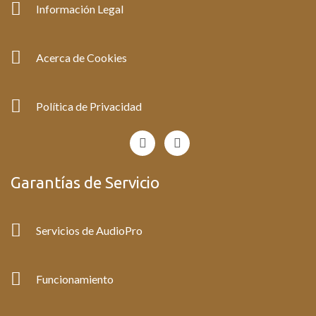
Información Legal
Acerca de Cookies
Política de Privacidad
F
I
a
n
c
s
e
t
Garantías de Servicio
b
a
o
g
o
r
k
a
Servicios de AudioPro
-
m
f
Funcionamiento